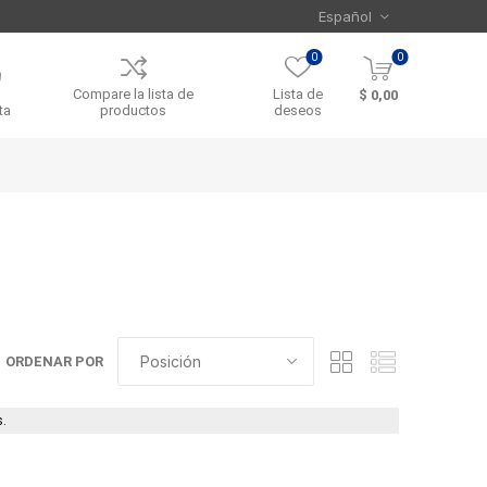
0
0
Compare la lista de
Lista de
$ 0,00
ta
productos
deseos
ORDENAR POR
.