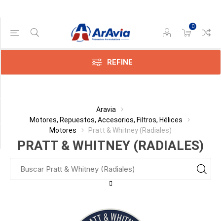
0
Categoría
Pratt
&
REFINE
Whitney
(Radiales)
(2)
Aravia
Fabricante
Motores, Repuestos, Accesorios, Filtros, Hélices
Motores
Pratt & Whitney (Radiales)
Disponible
PRATT & WHITNEY (RADIALES)