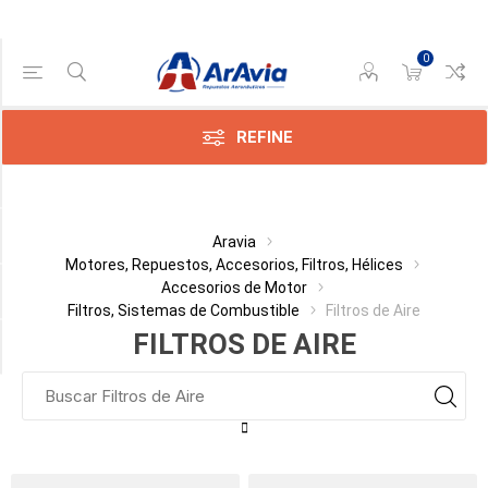
0
Gama de precios
Min:$
0,00
REFINE
x:$
236,00
Categoría
Aravia
Motores, Repuestos, Accesorios, Filtros, Hélices
Accesorios de Motor
Fabricante
Filtros, Sistemas de Combustible
Filtros de Aire
FILTROS DE AIRE
Disponible