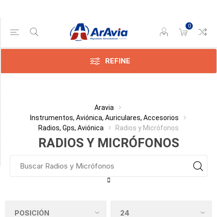
0
Gama de precios
Min:$4.00
096.00
REFINE
Categoría
Aravia
Instrumentos, Aviónica, Auriculares, Accesorios
Radios, Gps, Aviónica
Radios y Micrófonos
Fabricante
RADIOS Y MICRÓFONOS
Disponible