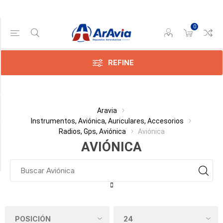
0
Gama de precios
Min:$
12.484,00
REFINE
x:$
511,00
Categoría
Aravia
Instrumentos, Aviónica, Auriculares, Accesorios
Radios, Gps, Aviónica
Aviónica
Fabricante
AVIÓNICA
Disponible