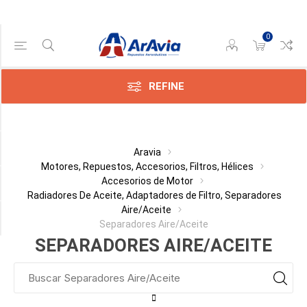
0
Gama de precios
Min:$
0,00
REFINE
ax:$
854,00
Categoría
Aravia
Motores, Repuestos, Accesorios, Filtros, Hélices
Accesorios de Motor
Fabricante
Radiadores De Aceite, Adaptadores de Filtro, Separadores
Aire/Aceite
Disponible
Separadores Aire/Aceite
SEPARADORES AIRE/ACEITE