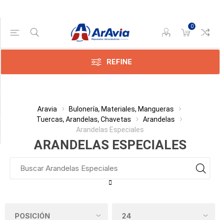
0
Gama de precios
Min:$0.00
$12.00
REFINE
Categoría
Aravia
Bulonería, Materiales, Mangueras
Tuercas, Arandelas, Chavetas
Arandelas
Arandelas Especiales
Fabricante
ARANDELAS ESPECIALES