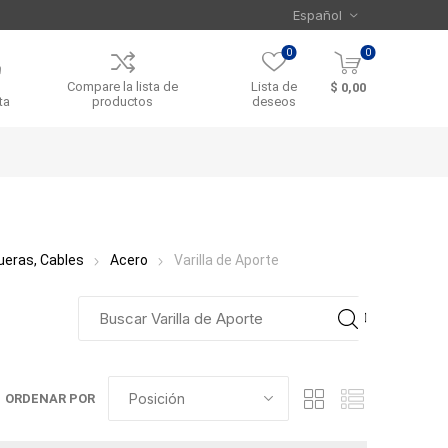
0
0
Compare la lista de
Lista de
$ 0,00
ta
productos
deseos
eras, Cables
Acero
Varilla de Aporte
ORDENAR POR