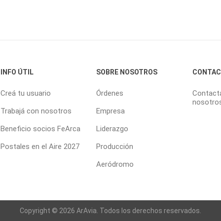
INFO ÚTIL
SOBRE NOSOTROS
CONTA
Creá tu usuario
Órdenes
Contact
nosotro
Trabajá con nosotros
Empresa
Beneficio socios FeArca
Liderazgo
Postales en el Aire 2027
Producción
Aeródromo
Copyright © 2026 ArAvia. Todos los derechos reservados.