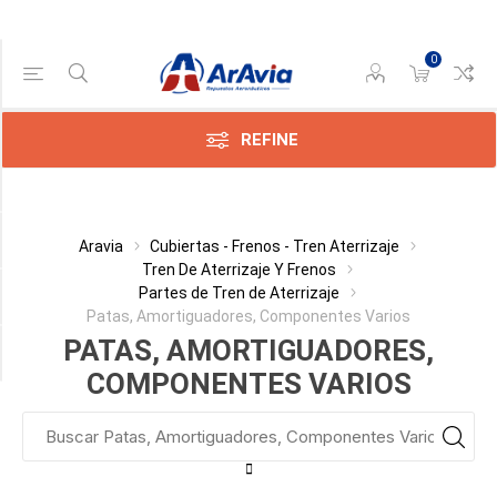
0
Gama de precios
Min:$
0,00
REFINE
:$
941,00
Categoría
Aravia
Cubiertas - Frenos - Tren Aterrizaje
Tren De Aterrizaje Y Frenos
Partes de Tren de Aterrizaje
Fabricante
Patas, Amortiguadores, Componentes Varios
PATAS, AMORTIGUADORES,
Disponible
COMPONENTES VARIOS