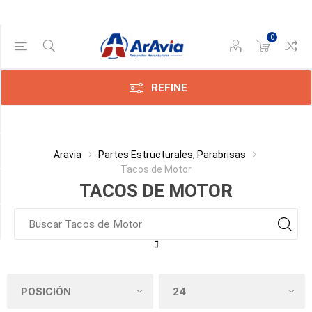
0
Gama de precios
Min:$0.00
846.00
REFINE
Categoría
Aravia
Partes Estructurales, Parabrisas
Tacos de Motor
Fabricante
TACOS DE MOTOR
Disponible