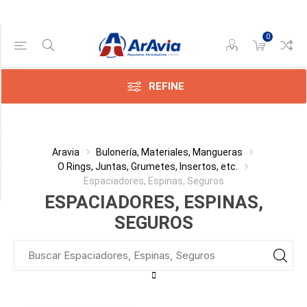
0
Gama de precios
Min:$0.00
$18.00
REFINE
Categoría
Aravia
Bulonería, Materiales, Mangueras
O Rings, Juntas, Grumetes, Insertos, etc.
Espaciadores, Espinas, Seguros
Fabricante
ESPACIADORES, ESPINAS,
SEGUROS