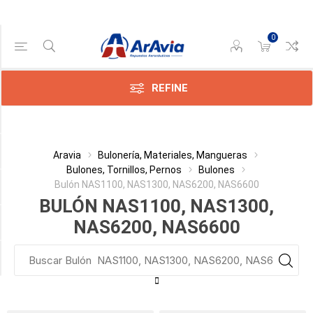
0
Gama de precios
Min:$0.00
:$1.00
REFINE
Categoría
Aravia
Bulonería, Materiales, Mangueras
Bulones, Tornillos, Pernos
Bulones
Bulón NAS1100, NAS1300, NAS6200, NAS6600
Largo Vástago
BULÓN NAS1100, NAS1300,
Diámetro
NAS6200, NAS6600
Perforación