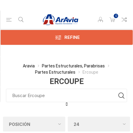
0
Gama de precios
Min:$
0,00
REFINE
x:$
500,00
Categoría
Aravia
Partes Estructurales, Parabrisas
Partes Estructurales
Ercoupe
Fabricante
ERCOUPE
Disponible