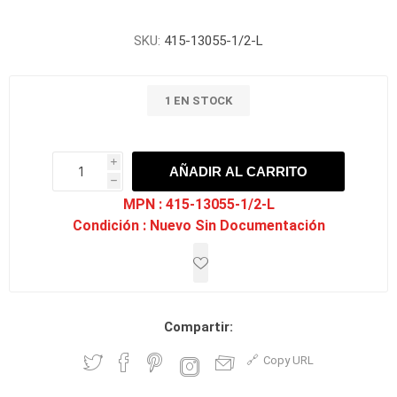
SKU:
415-13055-1/2-L
1 EN STOCK
i
AÑADIR AL CARRITO
h
h
MPN :
415-13055-1/2-L
Condición :
Nuevo Sin Documentación
Compartir:
Copy URL