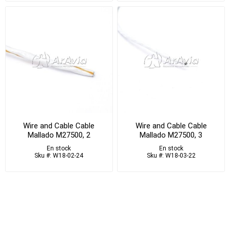
Wire and Cable Cable
Wire and Cable Cable
Mallado M27500, 2
Mallado M27500, 3
Conductores AWG 24
Conductores AWG 22
En stock
En stock
Blanco
Blanco
Sku #: W18-02-24
Sku #: W18-03-22