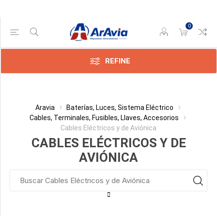
0
Gama de precios
Min:$0.00
$22.00
REFINE
Categoría
Aravia
Baterías, Luces, Sistema Eléctrico
Cables, Terminales, Fusibles, Llaves, Accesorios
Cables Eléctricos y de Aviónica
Fabricante
CABLES ELÉCTRICOS Y DE
Cable AWG
AVIÓNICA
Condición
Disponible