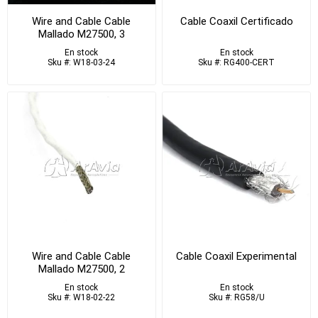
Wire and Cable Cable
Cable Coaxil Certificado
Mallado M27500, 3
Conductores AWG 24
En stock
En stock
Blanco
Sku #: W18-03-24
Sku #: RG400-CERT
Wire and Cable Cable
Cable Coaxil Experimental
Mallado M27500, 2
Conductores AWG 22
En stock
En stock
Blanco
Sku #: W18-02-22
Sku #: RG58/U