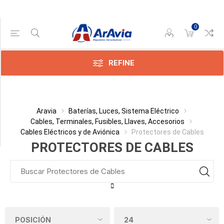
0
Gama de precios
Min:$0.00
$11.00
REFINE
Categoría
Aravia
Baterías, Luces, Sistema Eléctrico
Cables, Terminales, Fusibles, Llaves, Accesorios
Cables Eléctricos y de Aviónica
Protectores de Cables
Fabricante
PROTECTORES DE CABLES