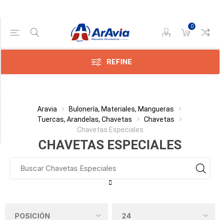
0
Gama de precios
Min:$0.00
:$3.00
REFINE
Categoría
Aravia
Bulonería, Materiales, Mangueras
Tuercas, Arandelas, Chavetas
Chavetas
Chavetas Especiales
Fabricante
CHAVETAS ESPECIALES