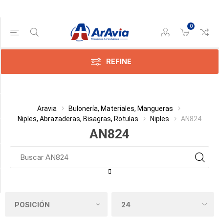
0
Gama de precios
Min:$18.00
$19.00
REFINE
Categoría
Aravia
Bulonería, Materiales, Mangueras
Niples, Abrazaderas, Bisagras, Rotulas
Niples
AN824
Fabricante
AN824
Diámetro Exterior del Tubo
Material