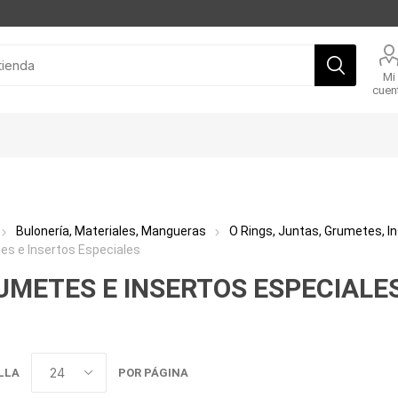
Mi
cuen
Bulonería, Materiales, Mangueras
O Rings, Juntas, Grumetes, In
es e Insertos Especiales
UMETES E INSERTOS ESPECIALE
LLA
POR PÁGINA