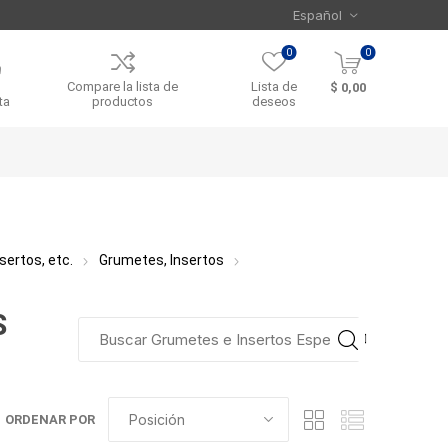
0
0
Compare la lista de
Lista de
$ 0,00
ta
productos
deseos
sertos, etc.
Grumetes, Insertos
S
ORDENAR POR