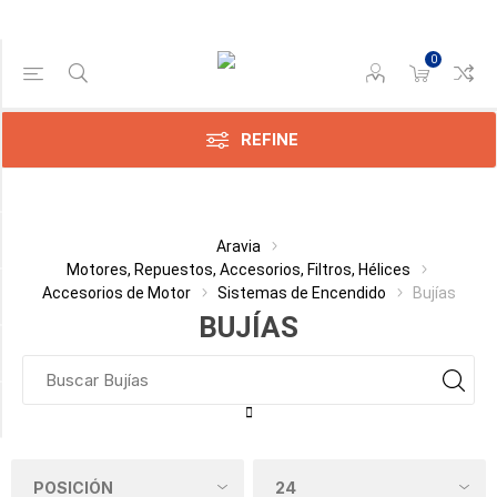
0
Gama de precios
Min:$
1.710,00
REFINE
ax:$
392,00
Categoría
Aravia
Motores, Repuestos, Accesorios, Filtros, Hélices
Accesorios de Motor
Sistemas de Encendido
Bujías
Fabricante
BUJÍAS
MOTOR
Disponible