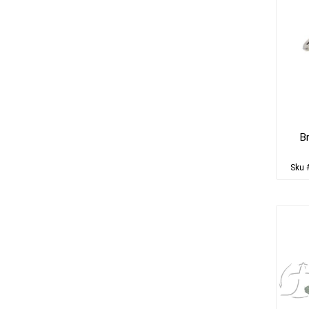
B
Sku 