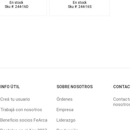
En stock
En stock
Sku #: 244-16D
Sku #: 244-16S
INFO ÚTIL
SOBRE NOSOTROS
CONTA
Creá tu usuario
Órdenes
Contact
nosotro
Trabajá con nosotros
Empresa
Beneficio socios FeArca
Liderazgo