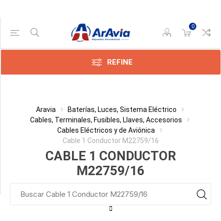
0
Gama de precios
Min:$0.00
:$1.00
REFINE
Categoría
Aravia
Baterías, Luces, Sistema Eléctrico
Cables, Terminales, Fusibles, Llaves, Accesorios
Cables Eléctricos y de Aviónica
Fabricante
Cable 1 Conductor M22759/16
CABLE 1 CONDUCTOR
Cable AWG
M22759/16
Condición