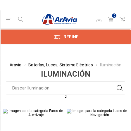
0
Gama de precios
Min:$0.00
390.00
REFINE
Categoría
Aravia
Baterías, Luces, Sistema Eléctrico
Iluminación
ILUMINACIÓN
Fabricante
TAMAÑO
FLASH
POTENCIA