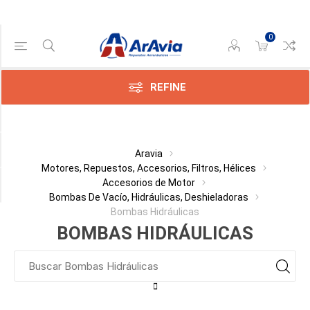
0
Gama de precios
Min:$
0,00
REFINE
x:$
539,00
Categoría
Aravia
Motores, Repuestos, Accesorios, Filtros, Hélices
Accesorios de Motor
Fabricante
Bombas De Vacío, Hidráulicas, Deshieladoras
Bombas Hidráulicas
BOMBAS HIDRÁULICAS