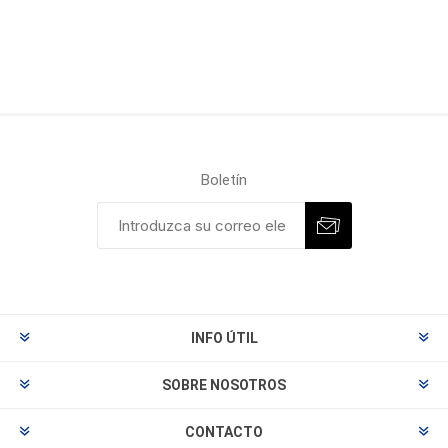
Boletín
INFO ÚTIL
SOBRE NOSOTROS
CONTACTO