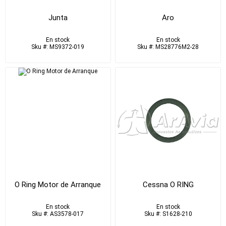
Junta
Aro
En stock
En stock
Sku #: MS9372-019
Sku #: MS28776M2-28
O Ring Motor de Arranque
Cessna O RING
En stock
En stock
Sku #: AS3578-017
Sku #: S1628-210