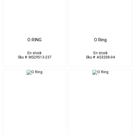
O RING
O Ring
En stock
En stock
Sku #: MS29513-237
Sku #: AS3208-04