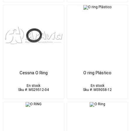
Cessna O Ring
O ring Plástico
En stock
En stock
Sku #: MS29512-04
Sku #: MS9058-12