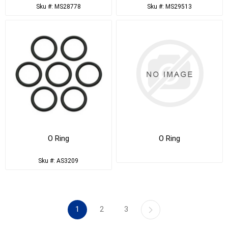
Sku #: MS28778
Sku #: MS29513
O Ring
O Ring
Sku #: AS3209
1
2
3