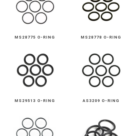
MS28775 O-RING
MS28778 O-RING
MS29513 O-RING
AS3209 O-RING