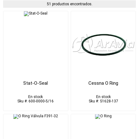
51 productos encontrados.
Stat-O-Seal
Cessna O Ring
En stock
En stock
Sku #: 600-0000-5/16
Sku #: S1628-137