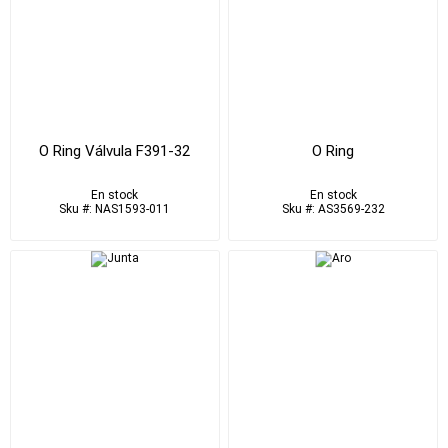
O Ring Válvula F391-32
O Ring
En stock
En stock
Sku #: NAS1593-011
Sku #: AS3569-232