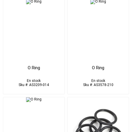
O Ring
O Ring
En stock
En stock
Sku #: AS3209-014
Sku #: AS3578-210