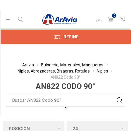
0
Gama de precios
Min:$
20.561,00
REFINE
ax:$
562,00
Categoría
Aravia
Bulonería, Materiales, Mangueras
Niples, Abrazaderas, Bisagras, Rotulas
Niples
AN822 Codo 90°
Fabricante
AN822 CODO 90°
Diámetro Exterior del Tubo
Material