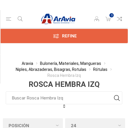
0
Gama de precios
Min:$
123.685,00
REFINE
ax:$
006,00
Categoría
Aravia
Bulonería, Materiales, Mangueras
Niples, Abrazaderas, Bisagras, Rotulas
Rótulas
Rosca Hembra Izq
Fabricante
ROSCA HEMBRA IZQ