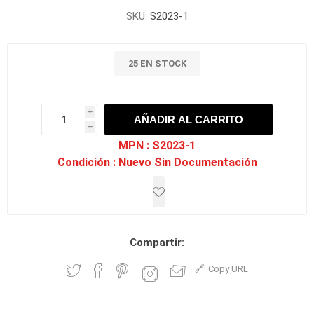
SKU:
S2023-1
25 EN STOCK
i
AÑADIR AL CARRITO
h
h
MPN :
S2023-1
Condición :
Nuevo Sin Documentación
Compartir:
Copy URL