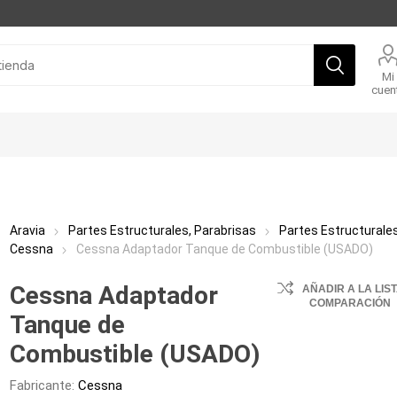
Mi
cuen
Aravia
Partes Estructurales, Parabrisas
Partes Estructurale
Cessna
Cessna Adaptador Tanque de Combustible (USADO)
Cessna Adaptador
AÑADIR A LA LIS
COMPARACIÓN
Tanque de
Combustible (USADO)
Fabricante:
Cessna