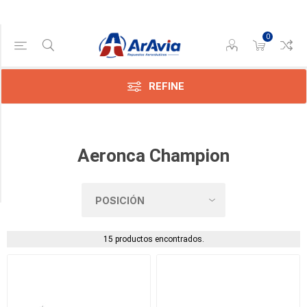
0
Categoría
Champion
/
REFINE
Bellanca
(14)
Patas,
Amortiguadores,
Aeronca Champion
Componentes
Varios
(1)
15 productos encontrados.