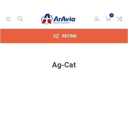
0
REFINE
Ag-Cat