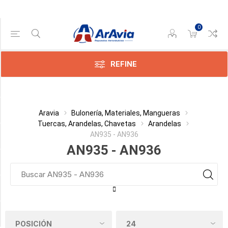
0
Gama de precios
Min:$0.00
:$1.00
REFINE
Categoría
Aravia
Bulonería, Materiales, Mangueras
Tuercas, Arandelas, Chavetas
Arandelas
AN935 - AN936
Diámetro de Bulón
AN935 - AN936
Tipo de Arandela
Material
Condición