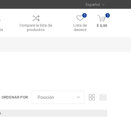
0
0
Compare la lista de
Lista de
$ 0,00
ta
productos
deseos
ORDENAR POR
.