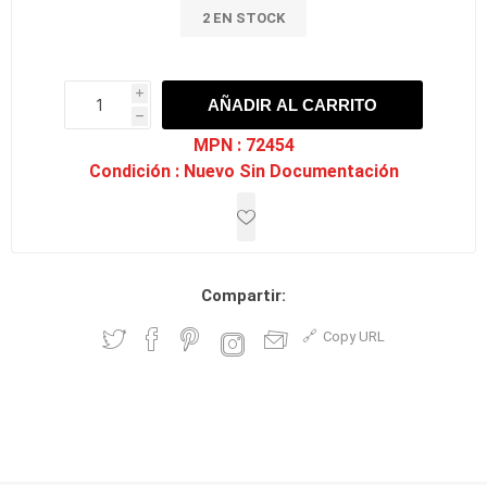
2 EN STOCK
i
AÑADIR AL CARRITO
h
h
MPN :
72454
Condición :
Nuevo Sin Documentación
Compartir:
Copy URL