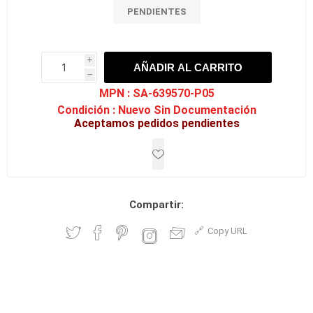
PENDIENTES
i
AÑADIR AL CARRITO
h
h
MPN :
SA-639570-P05
Condición :
Nuevo Sin Documentación
Aceptamos pedidos pendientes
Compartir:
Copy URL