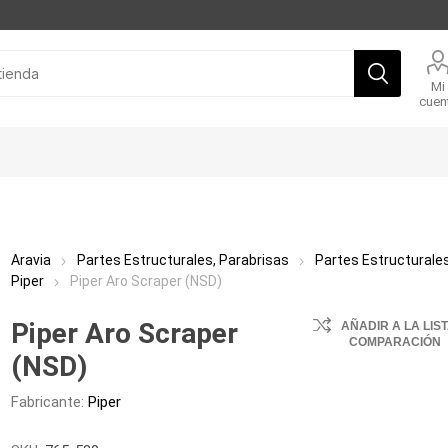
Mi
cuen
Aravia
Partes Estructurales, Parabrisas
Partes Estructurale
Piper
Piper Aro Scraper (NSD)
Piper Aro Scraper
AÑADIR A LA LIS
COMPARACIÓN
(NSD)
Fabricante:
Piper