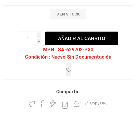
8 EN STOCK
i
AÑADIR AL CARRITO
h
h
MPN :
SA-629702-P30
Condición :
Nuevo Sin Documentación
Compartir:
Copy URL