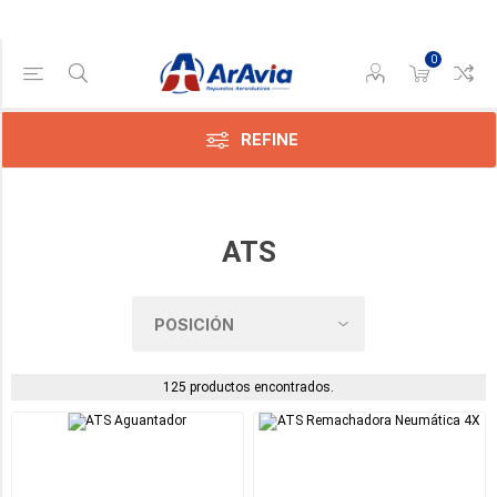
0
Categoría
REFINE
Accesorios
y
Repuestos
para
ATS
Remachadoras
(6)
Aguantadores
(4)
Cables
125 productos encontrados.
de
Comando
(5)
Clecos