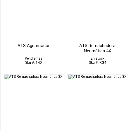
y
Sujetadores
(15)
Corte,
Perforado
y
Roscado
ATS Aguantador
ATS Remachadora
de
Neumática 4X
Chapas,
Tubos,
Pendientes
En stock
Etc
Sku #: 140
Sku #: RG4
(26)
Deformación
de
Chapa
(5)
11
MORE
Disponible