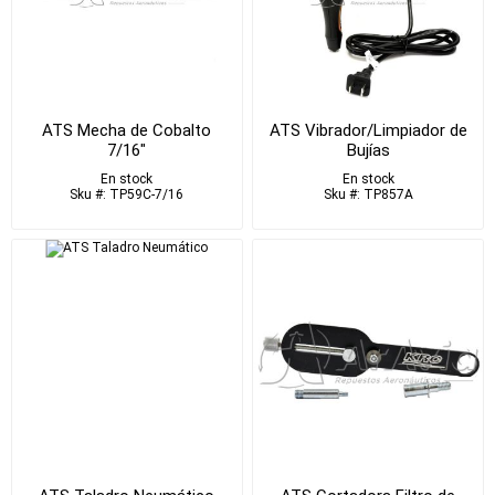
ATS Mecha de Cobalto
ATS Vibrador/Limpiador de
7/16"
Bujías
En stock
En stock
Sku #: TP59C-7/16
Sku #: TP857A