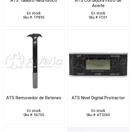
ATS Taladro Neumático
ATS Cortadora Filtro de
Aceite
En stock
En stock
Sku #: TP895
Sku #: FC01
ATS Removedor de Retenes
ATS Nivel Digital Protractor
En stock
En stock
Sku #: 56750
Sku #: ATS360