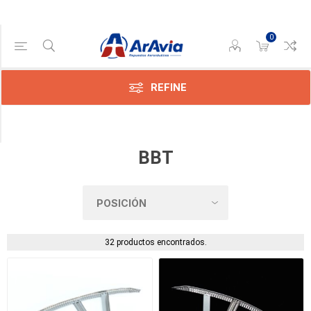
0
Categoría
Cessna
(1)
REFINE
Piper
(31)
BBT
32 productos encontrados.