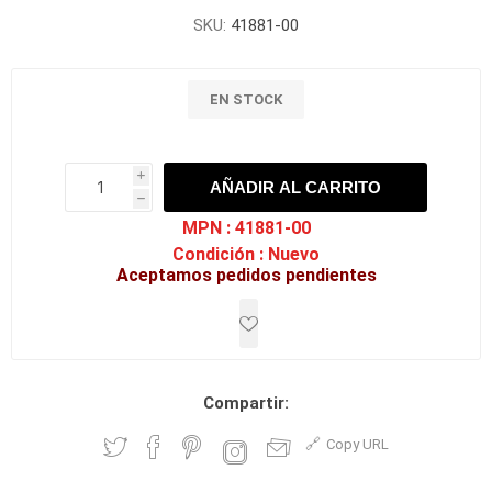
SKU:
41881-00
EN STOCK
i
AÑADIR AL CARRITO
h
h
MPN :
41881-00
Condición :
Nuevo
Aceptamos pedidos pendientes
Compartir:
Copy URL