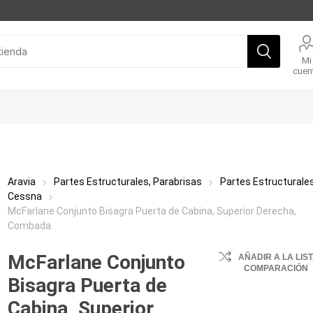
Mi
cuen
Aravia
Partes Estructurales, Parabrisas
Partes Estructurale
Cessna
McFarlane Conjunto Bisagra Puerta de Cabina, Superior Derecha,
Combada
McFarlane Conjunto
AÑADIR A LA LIS
COMPARACIÓN
Bisagra Puerta de
Cabina, Superior