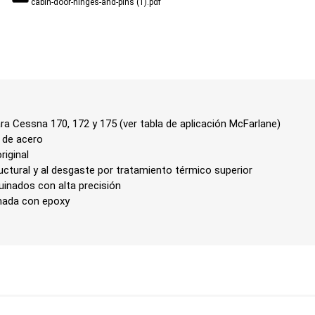
cabin-door-hinges-and-pins (1).pdf
 Cessna 170, 172 y 175 (ver tabla de aplicación McFarlane)
 de acero
riginal
uctural y al desgaste por tratamiento térmico superior
uinados con alta precisión
mada con epoxy