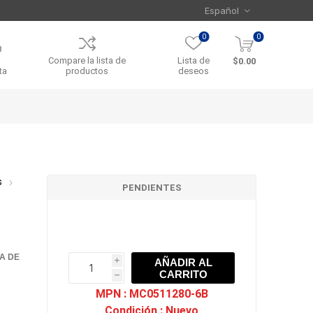
0
0
Compare la lista de
Lista de
$0.00
ta
productos
deseos
s
PENDIENTES
TA DE
AÑADIR AL
i
CARRITO
h
h
MPN :
MC0511280-6B
Condición :
Nuevo