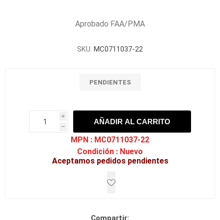
Aprobado FAA/PMA
SKU:
MC0711037-22
PENDIENTES
i
AÑADIR AL CARRITO
h
h
MPN :
MC0711037-22
Condición :
Nuevo
Aceptamos pedidos pendientes
Compartir: