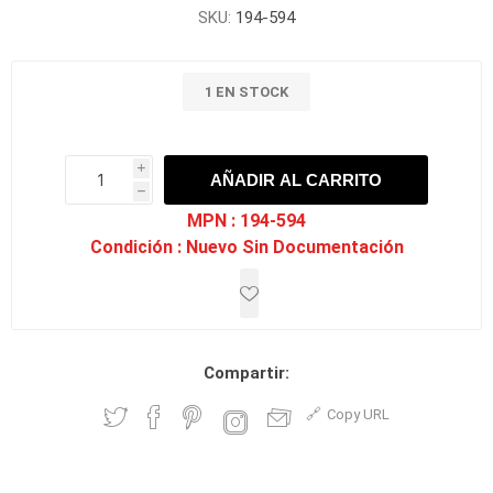
SKU:
194-594
1 EN STOCK
i
AÑADIR AL CARRITO
h
h
MPN :
194-594
Condición :
Nuevo Sin Documentación
Compartir:
Copy URL