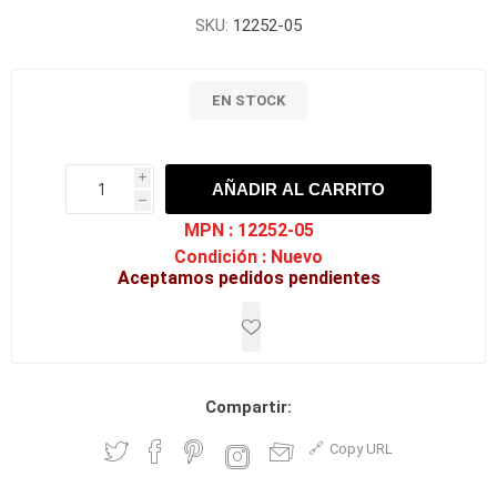
SKU:
12252-05
EN STOCK
i
AÑADIR AL CARRITO
h
h
MPN :
12252-05
Condición :
Nuevo
Aceptamos pedidos pendientes
Compartir:
Copy URL