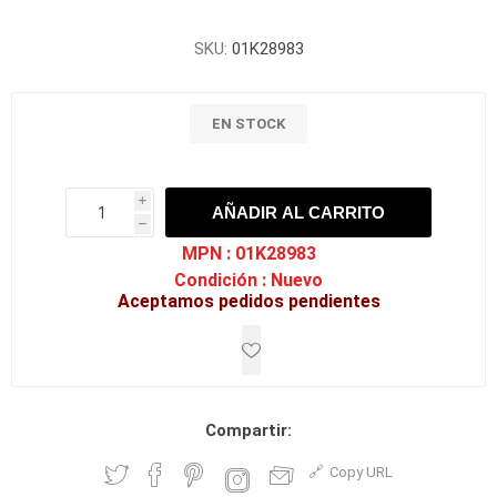
SKU:
01K28983
EN STOCK
i
AÑADIR AL CARRITO
h
h
MPN :
01K28983
Condición :
Nuevo
Aceptamos pedidos pendientes
Compartir:
Copy URL