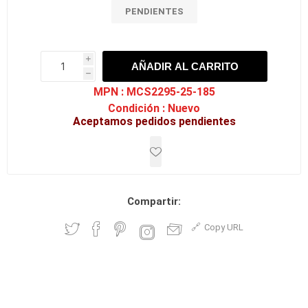
PENDIENTES
i
AÑADIR AL CARRITO
h
h
MPN :
MCS2295-25-185
Condición :
Nuevo
Aceptamos pedidos pendientes
Compartir:
Copy URL