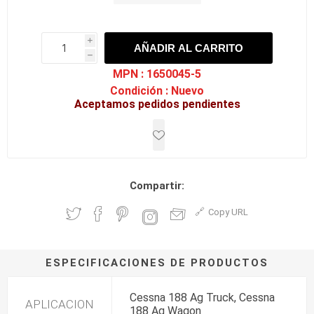
i
AÑADIR AL CARRITO
h
h
MPN :
1650045-5
Condición :
Nuevo
Aceptamos pedidos pendientes
Compartir:
Copy URL
ESPECIFICACIONES DE PRODUCTOS
Cessna 188 Ag Truck, Cessna
APLICACION
188 Ag Wagon