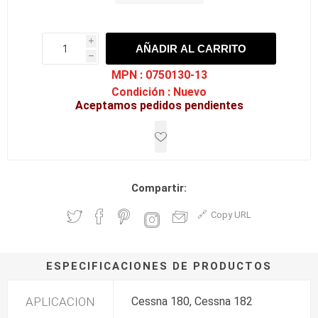
i
AÑADIR AL CARRITO
h
h
MPN :
0750130-13
Condición :
Nuevo
Aceptamos pedidos pendientes
Compartir:
Copy URL
ESPECIFICACIONES DE PRODUCTOS
APLICACION
Cessna 180, Cessna 182