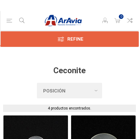
0
Categoría
Dope
(4)
REFINE
Ceconite
4 productos encontrados.