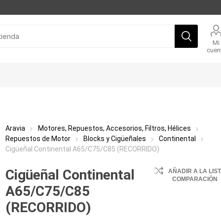
Mi
cuen
Aravia
Motores, Repuestos, Accesorios, Filtros, Hélices
Repuestos de Motor
Blocks y Cigüeñales
Continental
Cigüeñal Continental A65/C75/C85 (RECORRIDO)
Cigüeñal Continental
AÑADIR A LA LIS
COMPARACIÓN
A65/C75/C85
(RECORRIDO)